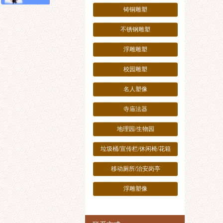
铸铜雕塑
不锈钢雕塑
浮雕雕塑
校园雕塑
名人塑像
寺庙法器
地理园/生物园
垃圾桶/宣传栏/休闲椅/花箱
移动厕所/治安岗亭
浮雕塑像