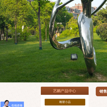
销售
雕塑小品