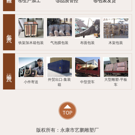
④生产加工
⑤品质管控
⑥包装发货
包装方式
铁架加木箱包装
气泡膜包装
布面包装
木架包装
运输方式
外贸出口-集装
大型雕塑-平板
小件寄送
中型货车
箱
车
版权所有：永康市艺鹏雕塑厂