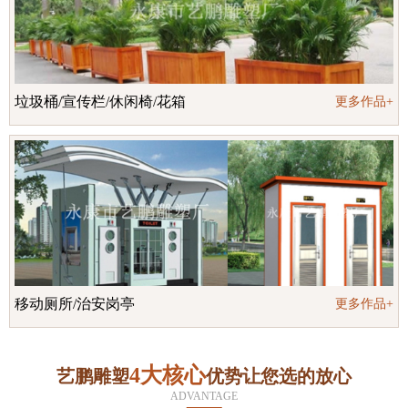
垃圾桶/宣传栏/休闲椅/花箱
更多作品+
移动厕所/治安岗亭
更多作品+
4大核心
艺鹏雕塑
优势让您选的放心
ADVANTAGE