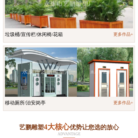
垃圾桶/宣传栏/休闲椅/花箱
更多作品+
移动厕所/治安岗亭
更多作品+
4大核心
艺鹏雕塑
优势让您选的放心
ADVANTAGE