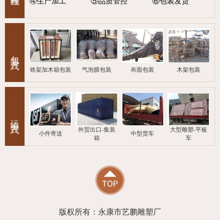
④生产加工
⑤品质管控
⑥包装发货
包装方式
铁架加木箱包装
气泡膜包装
布面包装
木架包装
运输方式
外贸出口-集装
大型雕塑-平板
小件寄送
中型货车
箱
车
版权所有：永康市艺鹏雕塑厂