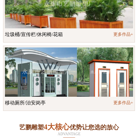
垃圾桶/宣传栏/休闲椅/花箱
更多作品+
移动厕所/治安岗亭
更多作品+
4大核心
艺鹏雕塑
优势让您选的放心
ADVANTAGE