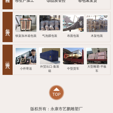
④生产加工
⑤品质管控
⑥包装发货
包装方式
铁架加木箱包装
气泡膜包装
布面包装
木架包装
运输方式
外贸出口-集装
大型雕塑-平板
小件寄送
中型货车
箱
车
版权所有：永康市艺鹏雕塑厂